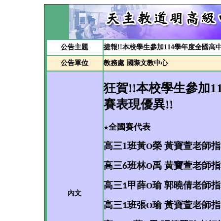
公告主題
捷報!!本校學生參加114學年度全國高
公告單位
教務處 國際文教中心
狂賀!!本校學生參加
賽表現優異!!
★全國賽代表
高
三
1
班黃
榮 黃寶萱老師指
O
高三
班林
禹 黃寶萱老師指
O
6
高三
甲薛
瑜 郭曉倩老師指
O
1
內文
高
三
班張
瑜 黃寶萱老師指
O
1