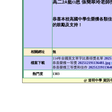
高二
藍
恩 張簡翠玲老師
O
2A
恭喜本校高國中學生榮獲各類佳
的鼓勵及支持！
相關網址
無
114年全國英文單字比賽得獎名單
2025
檔案下載
恭喜榮獲一等獎
202512191136481.jpg
恭喜榮獲三等獎和佳作
2025121911364
熱門度
1383
@ 道明中學 資訊